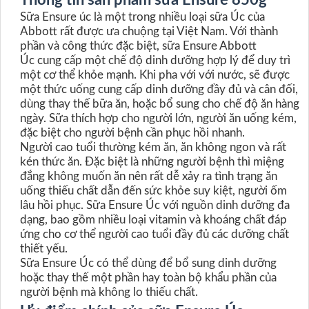
Thông tin sản phẩm sữa Ensure 850g
Sữa Ensure úc là một trong nhiều loại sữa Úc của
Abbott rất được ưa chuộng tại Việt Nam. Với thành
phần và công thức đặc biệt, sữa Ensure Abbott
Úc cung cấp một chế độ dinh dưỡng hợp lý để duy trì
một cơ thể khỏe mạnh. Khi pha với với nước, sẽ được
một thức uống cung cấp dinh dưỡng đầy đủ và cân đối,
dùng thay thế bữa ăn, hoặc bổ sung cho chế độ ăn hàng
ngày. Sữa thích hợp cho người lớn, người ăn uống kém,
đặc biệt cho người bệnh cần phục hồi nhanh.
Người cao tuổi thường kém ăn, ăn không ngon và rất
kén thức ăn. Đặc biệt là những người bệnh thì miệng
đắng không muốn ăn nên rất dễ xảy ra tình trạng ăn
uống thiếu chất dẫn đến sức khỏe suy kiệt, người ốm
lâu hồi phục. Sữa Ensure Úc với nguồn dinh dưỡng đa
dạng, bao gồm nhiều loại vitamin và khoáng chất đáp
ứng cho cơ thể người cao tuổi đầy đủ các dưỡng chất
thiết yếu.
Sữa Ensure Úc có thể dùng để bổ sung dinh dưỡng
hoặc thay thế một phần hay toàn bộ khẩu phần của
người bệnh mà không lo thiếu chất.