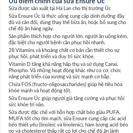
Ưu điểm chính của sữa Ensure Úc
Sữa được sản xuất tại Hà Lan cho thị trường Úc
Sữa Ensure Úc là thức uống cung cấp dinh dưỡng đầy
đủ và cân đối, dùng thay thế bữa ăn, hoặc bổ sung cho
chế độ ăn hàng ngày.
Sản phẩm thích hợp cho người lớn, người ăn uống kém,
đặc biệt cho người bệnh cần phục hồi nhanh.
28 Vitamins và khoáng chất cơ bản cần thiết cho sự
phục hồi, phát triển và duy trì sức khỏe.
Vitamin D tăng khả năng hấp thụ và sử dụng Canxi,
Phospho. Và những hoạt động khác như co cơ, chức
năng phát triển của xương và sức mạnh cơ bắp.
Chứa FOS (fructo-oligosaccharides) giúp hệ tiêu hóa
khỏe mạnh và hoạt động tốt.
Sữa Ensure Úc giúp người già tăng cường và phục hồi
sức khỏe trí não.
Sữa được đặc chế với hỗn hợp chất béo giàu PUFA,
MUFA tốt cho tim mạch, sữa Ensure cung cấp các acid
béo thiết yếu (linoleic và linolenic), hàm lượng acid béo
no và cholesterol thấp rất có lợi cho chế độ ăn lành